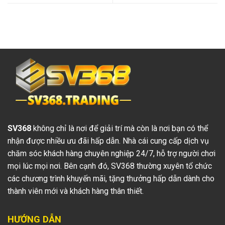
SV368
không chỉ là nơi để giải trí mà còn là nơi bạn có thể
nhận được nhiều ưu đãi hấp dẫn. Nhà cái cung cấp dịch vụ
chăm sóc khách hàng chuyên nghiệp 24/7, hỗ trợ người chơi
mọi lúc mọi nơi. Bên cạnh đó, SV368 thường xuyên tổ chức
các chương trình khuyến mãi, tặng thưởng hấp dẫn dành cho
thành viên mới và khách hàng thân thiết.
HƯỚNG DẪN