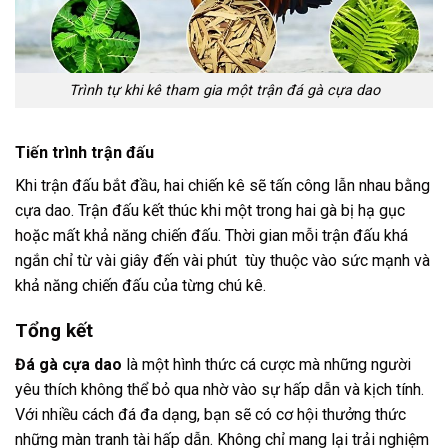
Trình tự khi kê tham gia một trận đá gà cựa dao
Tiến trình trận đấu
Khi trận đấu bắt đầu, hai chiến kê sẽ tấn công lẫn nhau bằng
cựa dao. Trận đấu kết thúc khi một trong hai gà bị hạ gục
hoặc mất khả năng chiến đấu. Thời gian mỗi trận đấu khá
ngắn chỉ từ vài giây đến vài phút tùy thuộc vào sức mạnh và
khả năng chiến đấu của từng chú kê.
Tổng kết
Đá gà cựa dao
là một hình thức cá cược mà những người
yêu thích không thể bỏ qua nhờ vào sự hấp dẫn và kịch tính.
Với nhiều cách đá đa dạng, bạn sẽ có cơ hội thưởng thức
những màn tranh tài hấp dẫn. Không chỉ mang lại trải nghiệm