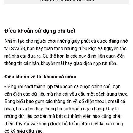
Điều khoản sử dụng chi tiết
Nhằm tạo cho người chơi những giây phút cá cược đáng nhớ
tại SV368, bạn hãy tuân theo những điều kiện và nguyên tắc
mà nhà cái đưa ra. Cụ thể hơn là các quy định liên quan đến
thông tin cá nhân, khuyến mãi hay giao dịch nạp rút tiền.
Điều khoản về tài khoản cá cược
Để người chơi thành lập tài khoản cá cược chính chủ, bạn
cần điền các dữ liệu mà nhà cái yêu cầu một cách trung thực.
Bảng biểu bao gồm các thông tin về số điện thoại, email cá
nhân, họ và tên hay thông tin tài khoản ngân hàng. Đây là
những dữ liệu cơ bản mà bất cứ thành viên nào cũng phải
điền đầy đủ và không được bỏ trống, đặc biệt là các dòng
có ký hiệu dấu sao.