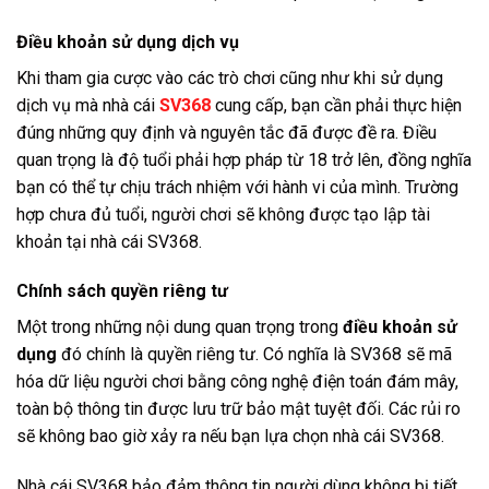
Điều khoản sử dụng dịch vụ
Khi tham gia cược vào các trò chơi cũng như khi sử dụng
dịch vụ mà nhà cái
SV368
cung cấp, bạn cần phải thực hiện
đúng những quy định và nguyên tắc đã được đề ra. Điều
quan trọng là độ tuổi phải hợp pháp từ 18 trở lên, đồng nghĩa
bạn có thể tự chịu trách nhiệm với hành vi của mình. Trường
hợp chưa đủ tuổi, người chơi sẽ không được tạo lập tài
khoản tại nhà cái SV368.
Chính sách quyền riêng tư
Một trong những nội dung quan trọng trong
điều khoản sử
dụng
đó chính là quyền riêng tư. Có nghĩa là SV368 sẽ mã
hóa dữ liệu người chơi bằng công nghệ điện toán đám mây,
toàn bộ thông tin được lưu trữ bảo mật tuyệt đối. Các rủi ro
sẽ không bao giờ xảy ra nếu bạn lựa chọn nhà cái SV368.
Nhà cái SV368 bảo đảm thông tin người dùng không bị tiết