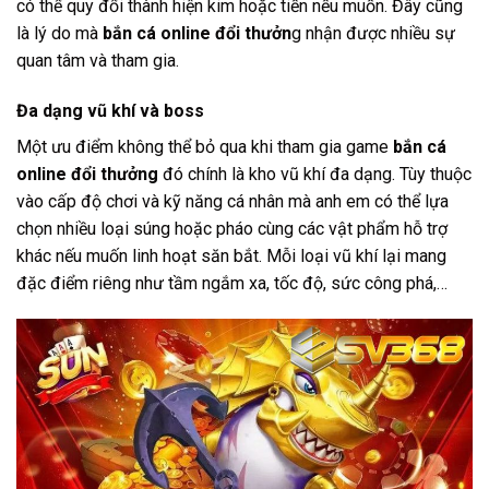
có thể quy đổi thành hiện kim hoặc tiền nếu muốn. Đây cũng
là lý do mà
bắn cá online đổi thưởn
g nhận được nhiều sự
quan tâm và tham gia.
Đa dạng vũ khí và boss
Một ưu điểm không thể bỏ qua khi tham gia game
bắn cá
online đổi thưởng
đó chính là kho vũ khí đa dạng. Tùy thuộc
vào cấp độ chơi và kỹ năng cá nhân mà anh em có thể lựa
chọn nhiều loại súng hoặc pháo cùng các vật phẩm hỗ trợ
khác nếu muốn linh hoạt săn bắt. Mỗi loại vũ khí lại mang
đặc điểm riêng như tầm ngắm xa, tốc độ, sức công phá,…