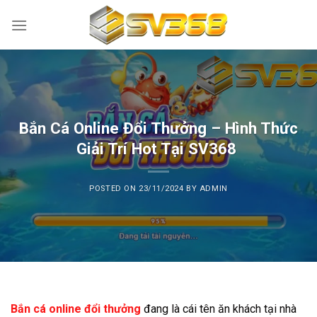
Skip
to
content
Bắn Cá Online Đổi Thưởng – Hình Thức
Giải Trí Hot Tại SV368
POSTED ON
23/11/2024
BY
ADMIN
Bắn cá online đổi thưởng
đang là cái tên ăn khách tại nhà